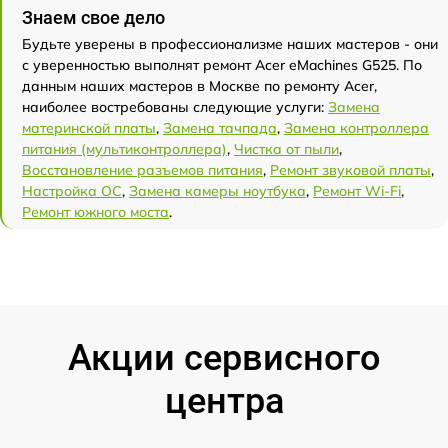
Знаем свое дело
Будьте уверены в профессионализме наших мастеров - они
с уверенностью выполнят ремонт Acer eMachines G525. По
данным наших мастеров в Москве по ремонту Acer,
наиболее востребованы следующие услуги:
Замена
материнской платы
,
Замена тачпада
,
Замена контроллера
питания (мультиконтроллера)
,
Чистка от пыли
,
Восстановление разъемов питания
,
Ремонт звуковой платы
,
Настройка ОС
,
Замена камеры ноутбука
,
Ремонт Wi-Fi
,
Ремонт южного моста
.
Акции сервисного
центра