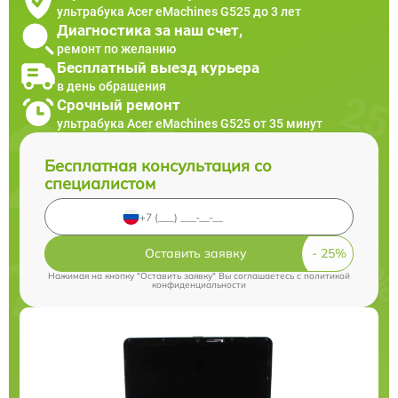
ультрабука Acer eMachines G525 до 3 лет
Диагностика за наш счет,
ремонт по желанию
Бесплатный выезд курьера
в день обращения
Срочный ремонт
ультрабука Acer eMachines G525 от 35 минут
Бесплатная консультация со
специалистом
Оставить заявку
Нажимая на кнопку "Оставить заявку" Вы соглашаетесь c
политикой
конфиденциальности