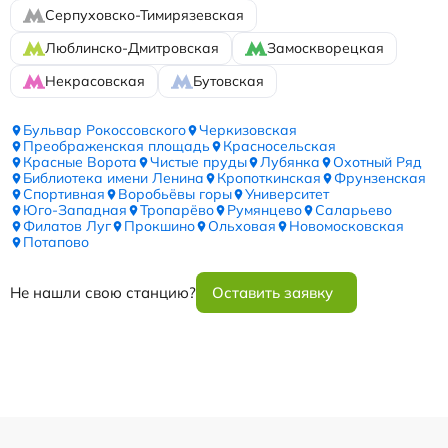
Серпуховско-Тимирязевская
Люблинско-Дмитровская
Замоскворецкая
Некрасовская
Бутовская
Бульвар Рокоссовского
Черкизовская
Преображенская площадь
Красносельская
Красные Ворота
Чистые пруды
Лубянка
Охотный Ряд
Библиотека имени Ленина
Кропоткинская
Фрунзенская
Спортивная
Воробьёвы горы
Университет
Юго-Западная
Тропарёво
Румянцево
Саларьево
Филатов Луг
Прокшино
Ольховая
Новомосковская
Потапово
Не нашли свою станцию?
Оставить заявку