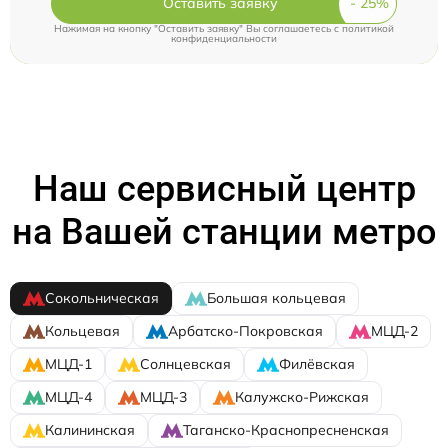
Оставить заявку
Нажимая на кнопку "Оставить заявку" Вы соглашаетесь c
политикой
конфиденциальности
Наш сервисный центр
на Вашей станции метро
Сокольническая
Большая кольцевая
Кольцевая
Арбатско-Покровская
МЦД-2
МЦД-1
Солнцевская
Филёвская
МЦД-4
МЦД-3
Калужско-Рижская
Калининская
Таганско-Краснопресненская