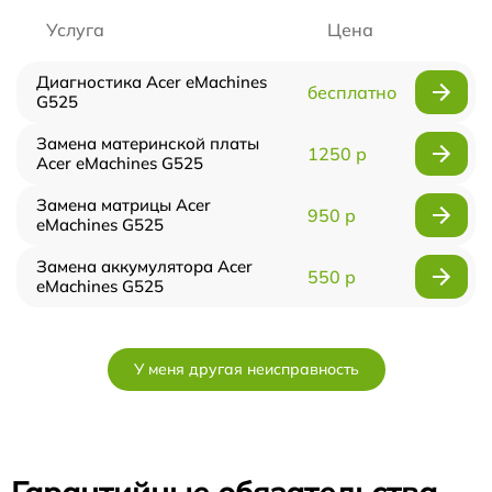
Услуга
Цена
Диагностика Acer eMachines
бесплатно
G525
Замена материнской платы
1250 р
Acer eMachines G525
Замена матрицы Acer
950 р
eMachines G525
Замена аккумулятора Acer
550 р
eMachines G525
У меня другая неисправность