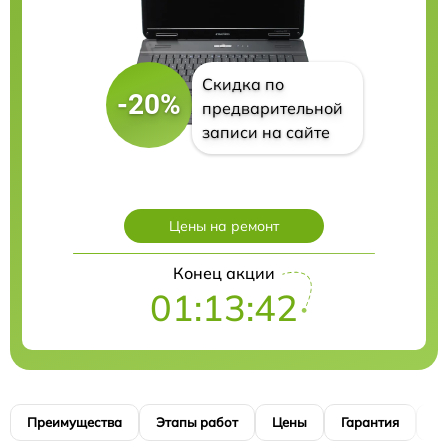
Скидка по
-20%
предварительной
записи на сайте
Цены на ремонт
Конец акции
01:13:40
Преимущества
Этапы работ
Цены
Гарантия
М