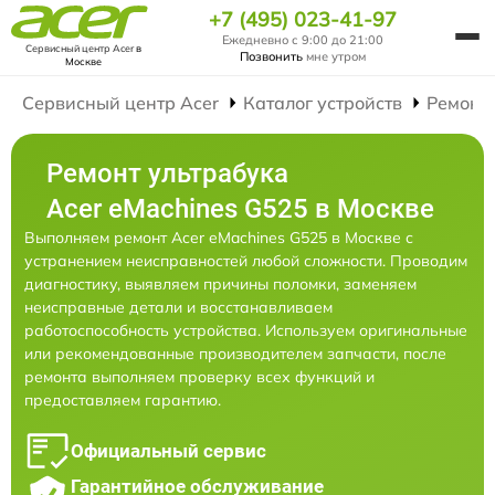
+7 (495) 023-41-97
Ежедневно с 9:00 до 21:00
Сервисный центр Acer
в
Позвонить
мне утром
Москве
Сервисный центр Acer
Каталог устройств
Ремонт
Ремонт ультрабука
Acer eMachines G525 в Москве
Выполняем ремонт Acer eMachines G525 в Москве с
устранением неисправностей любой сложности. Проводим
диагностику, выявляем причины поломки, заменяем
неисправные детали и восстанавливаем
работоспособность устройства. Используем оригинальные
или рекомендованные производителем запчасти, после
ремонта выполняем проверку всех функций и
предоставляем гарантию.
Официальный сервис
Гарантийное обслуживание