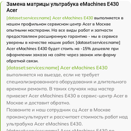
Замена матрицы ультрабука eMachines E430
Acer
[dataset:services:name] Acer eMachines E430
выполняется в
нашем профильном сервисном центр Acer в Москве
опытными мастерами. На все виды работ и запчасти
предоставляем расширенную гарантию - мы в сервисе
уверены в качестве наших работ. [dataset:services:name]
Acer eMachines E430 будет стоить на -15% дешевле при
оформлении заказа на сайте через звонок или форму
обратной связи.
[dataset:services:name] Acer eMachines E430
выполняется на выезде, если не требует
специализированного оборудования и длительного
времени ремонта. В таких случаях наш мастер
привезет Acer eMachines E430 в сервис-центр Acer в
Москве и доставит обратно.
Позвоните и наш сотрудник сц Acer в Москве
проконсультирует и рассчитает стоимость работ над
ультрабука Acer eMachines E430.
[dataset:services:name] Acer eMachines E430 по