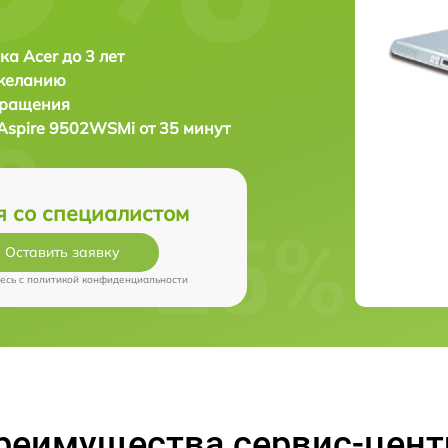
ка Acer до 3 лет
 желанию
бращения
Aspire 9502WSMi от 35 минут
я со специалистом
Оставить заявку
есь c
политикой конфиденциальности
реимущества сервис-цент