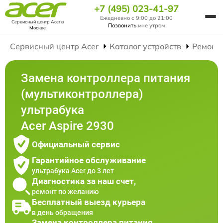
+7 (495) 023-41-97
Ежедневно с 9:00 до 21:00
Сервисный центр Acer
в
Позвонить
мне утром
Москве
Сервисный центр Acer
Каталог устройств
Ремонт
Замена контроллера питания
(мультиконтроллера)
ультрабука
Acer Aspire 2930
Официальный сервис
Гарантийное обслуживание
ультрабука Acer до 3 лет
Диагностика за наш счет,
ремонт по желанию
Бесплатный выезд курьера
в день обращения
Замена контроллера питания