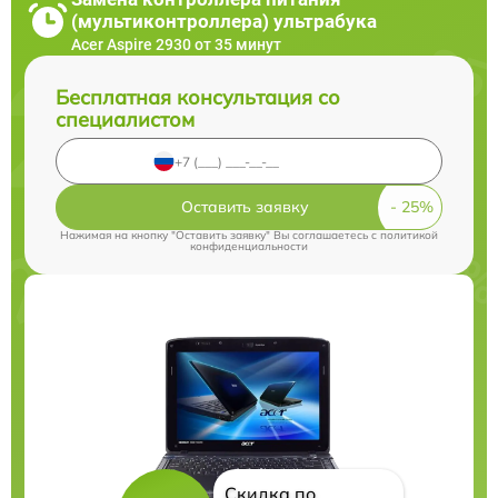
(мультиконтроллера) ультрабука
Acer Aspire 2930 от 35 минут
Бесплатная консультация со
специалистом
Оставить заявку
Нажимая на кнопку "Оставить заявку" Вы соглашаетесь c
политикой
конфиденциальности
Скидка по