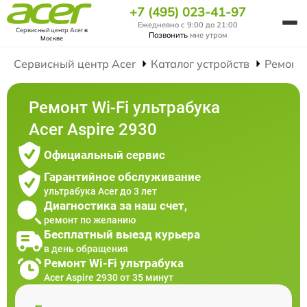
+7 (495) 023-41-97
Ежедневно с 9:00 до 21:00
Сервисный центр Acer
в
Позвонить
мне утром
Москве
Сервисный центр Acer
Каталог устройств
Ремонт
Ремонт Wi-Fi ультрабука
Acer Aspire 2930
Официальный сервис
Гарантийное обслуживание
ультрабука Acer до 3 лет
Диагностика за наш счет,
ремонт по желанию
Бесплатный выезд курьера
в день обращения
Ремонт Wi-Fi ультрабука
Acer Aspire 2930 от 35 минут