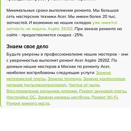
Минимальные сроки выполнения ремонта. Мы большая
сеть мастерских техники Acer. Мы имеем более 20 тыс.
запчастей. И возможно на наших складах
уже имеется
запчасть на модель Aspire 2920Z
. При заказе ремонта на
сайте - предоставляется скидка -25%.
Знаем свое дело
Будьте уверены в профессионализме наших мастеров - они
с уверенностью выполнят ремонт Acer Aspire 2920Z. По
данным наших мастеров в Москве по ремонту Acer,
наиболее востребованы следующие услуги:
Замена
материнской платы
,
Замена тачпада
,
Замена контроллера
питания (мультиконтроллера)
,
Чистка от пыли
,
Восстановление разъемов питания
,
Ремонт звуковой платы
,
Настройка ОС
,
Замена камеры ноутбука
,
Ремонт Wi-Fi
,
Ремонт южного моста
.