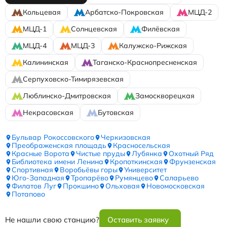
Кольцевая
Арбатско-Покровская
МЦД-2
МЦД-1
Солнцевская
Филёвская
МЦД-4
МЦД-3
Калужско-Рижская
Калининская
Таганско-Краснопресненская
Серпуховско-Тимирязевская
Люблинско-Дмитровская
Замоскворецкая
Некрасовская
Бутовская
Бульвар Рокоссовского
Черкизовская
Преображенская площадь
Красносельская
Красные Ворота
Чистые пруды
Лубянка
Охотный Ряд
Библиотека имени Ленина
Кропоткинская
Фрунзенская
Спортивная
Воробьёвы горы
Университет
Юго-Западная
Тропарёво
Румянцево
Саларьево
Филатов Луг
Прокшино
Ольховая
Новомосковская
Потапово
Не нашли свою станцию?
Оставить заявку