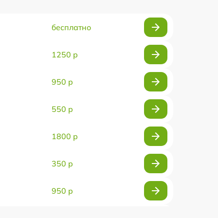
бесплатно
1250 р
950 р
550 р
1800 р
350 р
950 р