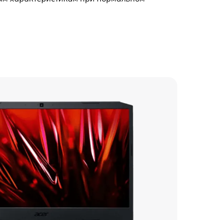
550 р
950 р
1000 р
650 р
650 р
1200 р
1600 р
700 р