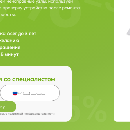
яем неисправные узлы, используем
 проверку устройства после ремонта.
работы.
ка Acer до 3 лет
 желанию
бращения
35 минут
я со специалистом
вку
есь c
политикой конфиденциальности