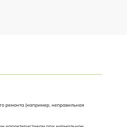
950 р
850 р
750 р
450 р
350 р
850 р
750 р
ого ремонта (например, неправильная
1900 р
ным характеристикам при нормальном