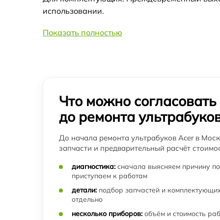
использовании.
Замена камеры ноутбука ультрабука Acer
Показать полностью
Настройка ОС ультрабука Acer
Ремонт звуковой платы ультрабука Acer
Что можно согласовать
Восстановление разъемов питания
до ремонта ультрабуко
ультрабука Acer
Чистка от пыли ультрабука Acer
До начала ремонта ультрабуков Acer в Моск
запчасти и предварительный расчёт стоимос
Замена контроллера питания
диагностика:
сначала выясняем причину по
(мультиконтроллера) ультрабука Acer
приступаем к работам
детали:
подбор запчастей и комплектующих
Ремонт SD/DVD-Rom ультрабука Acer
отдельно
несколько приборов:
объём и стоимость ра