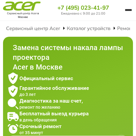
+7 (495) 023-41-97
Ежедневно с 9:00 до 21:00
Сервисный центр Acer
в
Москве
Сервисный центр Acer
Каталог устройств
Ремонт
Замена системы накала лампы
проектора
Acer в Москве
Официальный сервис
Гарантийное обслуживание
до 3 лет
Диагностика за наш счет,
ремонт по желанию
Бесплатный выезд курьера
в день обращения
Срочный ремонт
от 35 минут