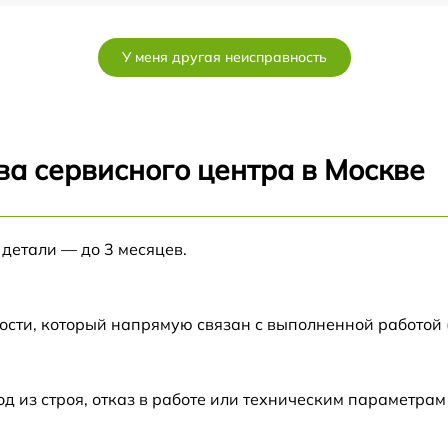
от 150 мин
У меня другая неисправность
от 60 мин
от 150 мин
ва сервисного центра в Москве
от 60 мин
 детали — до 3 месяцев.
от 60 мин
от 60 мин
ости, который напрямую связан с выполненной работой
от 50 мин
из строя, отказ в работе или техническим параметрам
от 60 мин