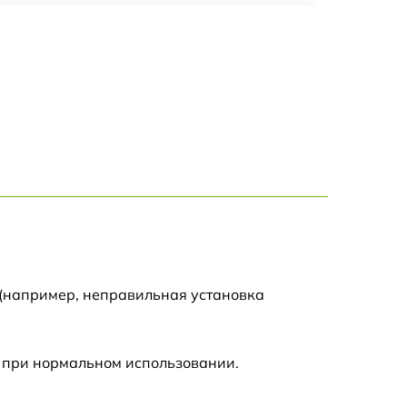
1700 р
1295 р
1690 р
1360 р
2100 р
650 р
 (например, неправильная установка
800 р
 при нормальном использовании.
1410 р