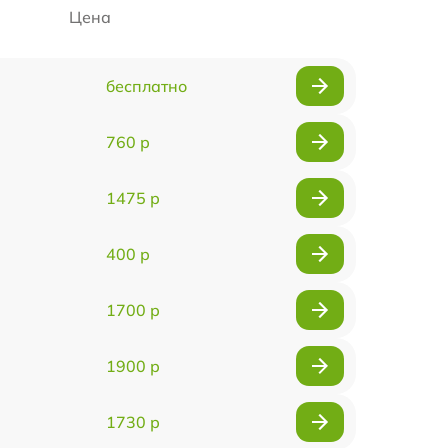
Цена
бесплатно
760 р
1475 р
400 р
1700 р
1900 р
1730 р