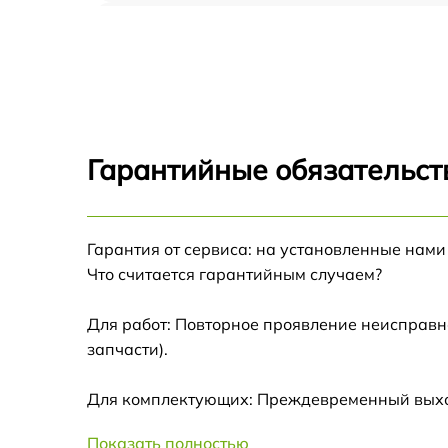
Замена блока питания Acer P5327W
Замена матрицы Acer P5327W
Замена материнской платы Acer P5327W
Гарантийные обязательст
Ремонт системы охлаждения Acer P5327W
Гарантия от сервиса: на установленные нами
Замена линзы Acer P5327W
Что считается гарантийным случаем?
Ремонт системной платы Acer P5327W
Для работ: Повторное проявление неисправн
запчасти).
Замена фильтра Acer P5327W
Для комплектующих: Преждевременный выход 
Замена балластера Acer P5327W
Показать полностью