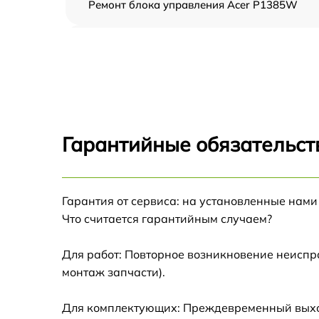
Ремонт блока управления Acer P1385W
Замена блока питания Acer P1385W
Замена матрицы Acer P1385W
Замена материнской платы Acer P1385W
Гарантийные обязательст
Ремонт системы охлаждения Acer P1385W
Гарантия от сервиса: на установленные нами
Замена линзы Acer P1385W
Что считается гарантийным случаем?
Ремонт системной платы Acer P1385W
Для работ: Повторное возникновение неиспр
монтаж запчасти).
Замена фильтра Acer P1385W
Для комплектующих: Преждевременный выход 