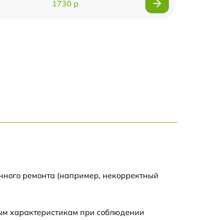
1730 р
1700 р
1295 р
1690 р
1360 р
2100 р
650 р
енного ремонта (например, некорректный
800 р
ным характеристикам при соблюдении