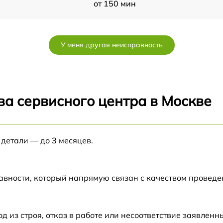
от 150 мин
от 150 мин
У меня другая неисправность
от 60 мин
от 150 мин
ва сервисного центра в Москве
от 60 мин
 детали — до 3 месяцев.
от 60 мин
от 60 мин
авности, который напрямую связан с качеством провед
от 50 мин
из строя, отказ в работе или несоответствие заявлен