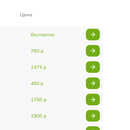
Цена
бесплатно
760 р
1475 р
400 р
1700 р
1900 р