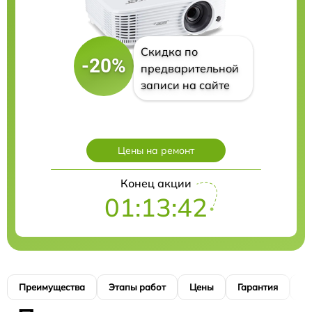
Скидка по
-20%
предварительной
записи на сайте
Цены на ремонт
Конец акции
01:13:41
Преимущества
Этапы работ
Цены
Гарантия
М