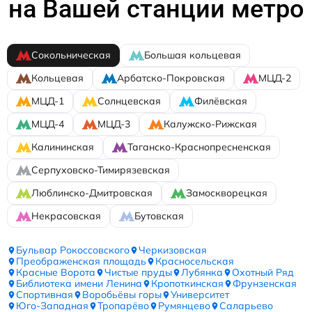
на Вашей станции метро
Сокольническая
Большая кольцевая
Кольцевая
Арбатско-Покровская
МЦД-2
МЦД-1
Солнцевская
Филёвская
МЦД-4
МЦД-3
Калужско-Рижская
Калининская
Таганско-Краснопресненская
Серпуховско-Тимирязевская
Люблинско-Дмитровская
Замоскворецкая
Некрасовская
Бутовская
Бульвар Рокоссовского
Черкизовская
Преображенская площадь
Красносельская
Красные Ворота
Чистые пруды
Лубянка
Охотный Ряд
Библиотека имени Ленина
Кропоткинская
Фрунзенская
Спортивная
Воробьёвы горы
Университет
Юго-Западная
Тропарёво
Румянцево
Саларьево