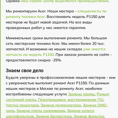
Однако
наш сервис-центр выделяется преимуществами
.
Мы ремонтируем Acer. Наши мастера -
специалисты по
ремонту техники Acer
. Восстановить модель P1150 для
мастеров не будет новой задачей. На все виды
проведенных работ у нас имеется гарантия.
Минимальные сроки выполнения ремонта. Мы большая
сеть мастерских техники Acer. Мы имеем более 20 тыс.
запчастей. И возможно на наших складах
уже имеется
запчасть на модель P1150
. При заказе ремонта на сайте -
предоставляется скидка -25%.
Знаем свое дело
Будьте уверены в профессионализме наших мастеров - они
с уверенностью выполнят ремонт Acer P1150. По данным
наших мастеров в Москве по ремонту Acer, наиболее
востребованы следующие услуги:
Замена лампы
,
Ремонт
системной платы
,
Перепрошивка, восстановление ПО
,
Чистка проектора
,
Замена поляризатора
,
Замена DMD-
чипа
,
Замена платы сопряжения
,
Замена колеса
цветофильтров
,
Замена балластера
,
Замена фильтра
.