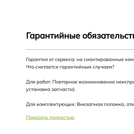
Замена матрицы Acer K10
Замена материнской платы Acer K10
Гарантийные обязательст
Ремонт системы охлаждения Acer K10
Гарантия от сервиса: на смонтированные ко
Замена линзы Acer K10
Что считается гарантийным случаем?
Ремонт системной платы Acer K10
Для работ: Повторное возникновение неиспр
установка запчасти).
Замена фильтра Acer K10
Для комплектующих: Внезапная поломка, отк
Замена балластера Acer K10
Показать полностью
Замена колеса цветофильтров Acer K10