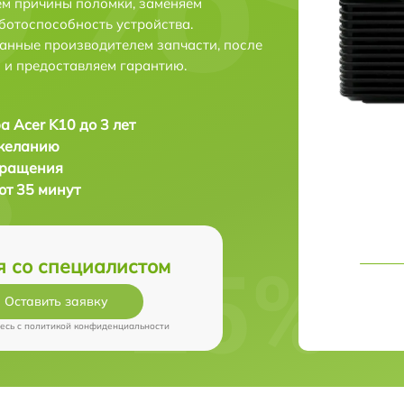
ем причины поломки, заменяем
ботоспособность устройства.
анные производителем запчасти, после
 и предоставляем гарантию.
а Acer K10 до 3 лет
 желанию
бращения
от 35 минут
я со специалистом
Оставить заявку
есь c
политикой конфиденциальности