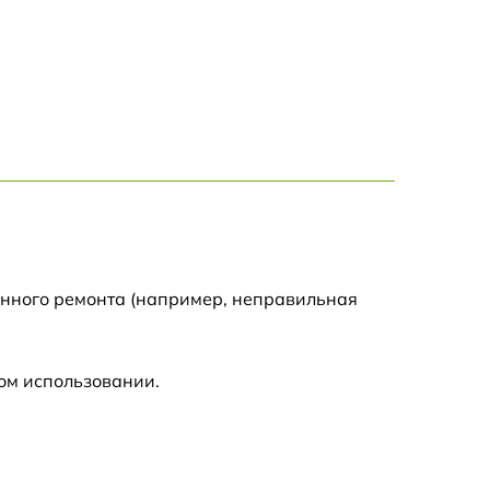
1295 р
1690 р
1360 р
2100 р
650 р
енного ремонта (например, неправильная
800 р
ом использовании.
1410 р
1560 р