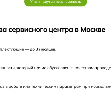
У меня другая неисправность
от 60 мин
от 150 мин
ва сервисного центра в Москве
от 60 мин
мплектующие — до 3 месяцев.
от 60 мин
от 60 мин
авности, который прямо обусловлен с качеством провед
от 50 мин
аз в работе или техническим параметрам при нормальн
от 60 мин
от 120 мин