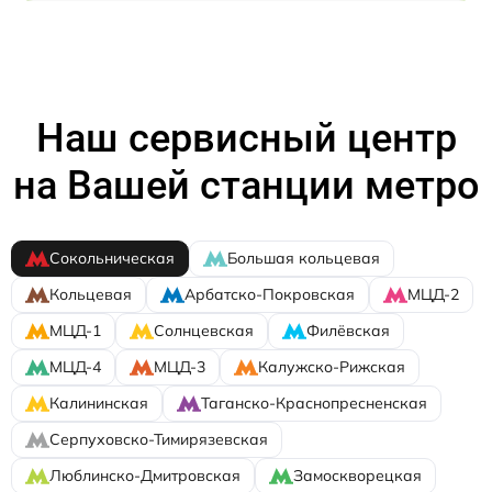
Наш сервисный центр
на Вашей станции метро
Сокольническая
Большая кольцевая
Кольцевая
Арбатско-Покровская
МЦД-2
МЦД-1
Солнцевская
Филёвская
МЦД-4
МЦД-3
Калужско-Рижская
Калининская
Таганско-Краснопресненская
Серпуховско-Тимирязевская
Люблинско-Дмитровская
Замоскворецкая