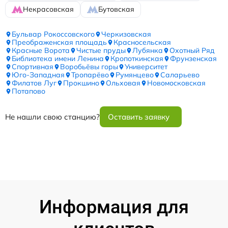
Некрасовская
Бутовская
Бульвар Рокоссовского
Черкизовская
Преображенская площадь
Красносельская
Красные Ворота
Чистые пруды
Лубянка
Охотный Ряд
Библиотека имени Ленина
Кропоткинская
Фрунзенская
Спортивная
Воробьёвы горы
Университет
Юго-Западная
Тропарёво
Румянцево
Саларьево
Филатов Луг
Прокшино
Ольховая
Новомосковская
Потапово
Не нашли свою станцию?
Оставить заявку
Информация для