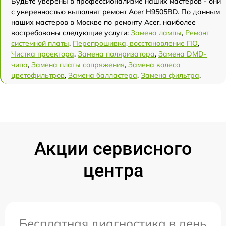
Будьте уверены в профессионализме наших мастеров - они
с уверенностью выполнят ремонт Acer H9505BD. По данным
наших мастеров в Москве по ремонту Acer, наиболее
востребованы следующие услуги:
Замена лампы
,
Ремонт
системной платы
,
Перепрошивка, восстановление ПО
,
Чистка проектора
,
Замена поляризатора
,
Замена DMD-
чипа
,
Замена платы сопряжения
,
Замена колеса
цветофильтров
,
Замена балластера
,
Замена фильтра
.
Акции сервисного
центра
Бесплатная диагностика в день