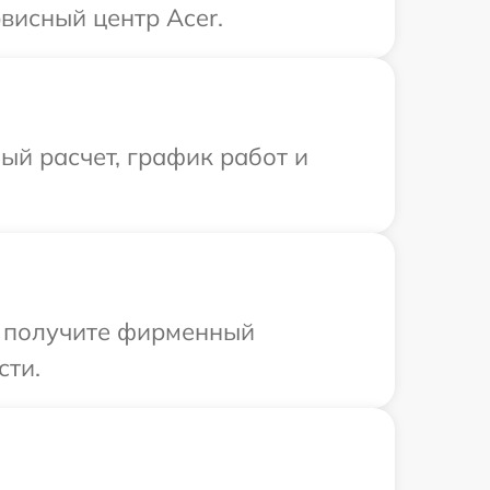
висный центр Acer.
й расчет, график работ и
ы получите фирменный
сти.