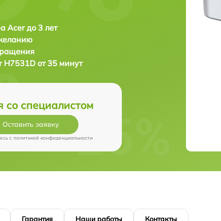
а Acer до 3 лет
 желанию
бращения
r H7531D от 35 минут
я со специалистом
Оставить заявку
есь c
политикой конфиденциальности
Гарантия
Наши работы
Контакты