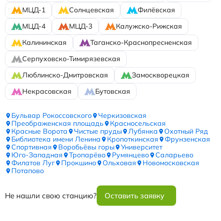
МЦД-1
Солнцевская
Филёвская
МЦД-4
МЦД-3
Калужско-Рижская
Калининская
Таганско-Краснопресненская
Серпуховско-Тимирязевская
Люблинско-Дмитровская
Замоскворецкая
Некрасовская
Бутовская
Бульвар Рокоссовского
Черкизовская
Преображенская площадь
Красносельская
Красные Ворота
Чистые пруды
Лубянка
Охотный Ряд
Библиотека имени Ленина
Кропоткинская
Фрунзенская
Спортивная
Воробьёвы горы
Университет
Юго-Западная
Тропарёво
Румянцево
Саларьево
Филатов Луг
Прокшино
Ольховая
Новомосковская
Потапово
Не нашли свою станцию?
Оставить заявку