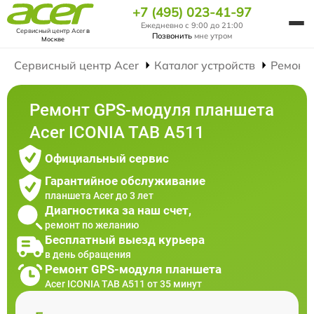
+7 (495) 023-41-97
Ежедневно с 9:00 до 21:00
Сервисный центр Acer
в
Позвонить
мне утром
Москве
Сервисный центр Acer
Каталог устройств
Ремонт
Ремонт GPS-модуля планшета
Acer ICONIA TAB A511
Официальный сервис
Гарантийное обслуживание
планшета Acer до 3 лет
Диагностика за наш счет,
ремонт по желанию
Бесплатный выезд курьера
в день обращения
Ремонт GPS-модуля планшета
Acer ICONIA TAB A511 от 35 минут