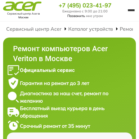
+7 (495) 023-41-97
Ежедневно с 9:00 до 21:00
Сервисный центр Acer
в
Позвонить
мне утром
Москве
Сервисный центр Acer
Каталог устройств
Ремонт
Ремонт компьютеров Acer
Veriton в Москве
Официальный сервис
Гарантия на ремонт до 3 лет
Диагностика за наш счет, ремонт по
желанию
Бесплатный выезд курьера в день
обращения
Срочный ремонт от 35 минут