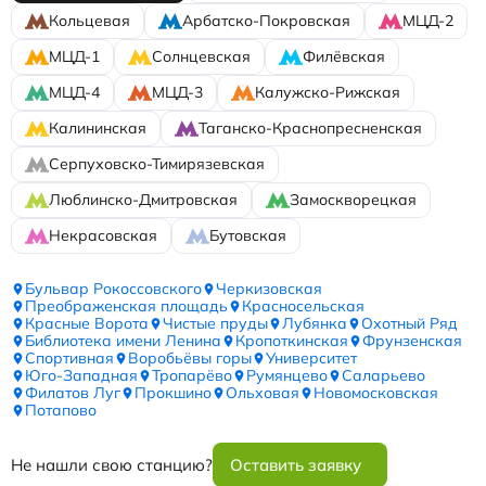
Кольцевая
Арбатско-Покровская
МЦД-2
МЦД-1
Солнцевская
Филёвская
МЦД-4
МЦД-3
Калужско-Рижская
Калининская
Таганско-Краснопресненская
Серпуховско-Тимирязевская
Люблинско-Дмитровская
Замоскворецкая
Некрасовская
Бутовская
Бульвар Рокоссовского
Черкизовская
Преображенская площадь
Красносельская
Красные Ворота
Чистые пруды
Лубянка
Охотный Ряд
Библиотека имени Ленина
Кропоткинская
Фрунзенская
Спортивная
Воробьёвы горы
Университет
Юго-Западная
Тропарёво
Румянцево
Саларьево
Филатов Луг
Прокшино
Ольховая
Новомосковская
Потапово
Не нашли свою станцию?
Оставить заявку