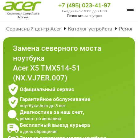
+7 (495) 023-41-97
Ежедневно с 9:00 до 21:00
Сервисный центр Acer
в
Позвонить
мне утром
Москве
Сервисный центр Acer
Каталог устройств
Ремонт
Замена северного моста
ноутбука
Acer X5 TMX514-51
(NX.VJ7ER.007)
Официальный сервис
Гарантийное обслуживание
ноутбука Acer до 3 лет
Диагностика за наш счет,
ремонт по желанию
Бесплатный выезд курьера
в день обращения
Замена северного моста ноутбука