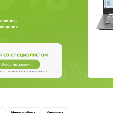
 желанию
бращения
я со специалистом
Оставить заявку
есь c
политикой конфиденциальности
Наши работы
Контакты