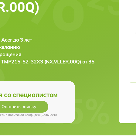
R.00Q)
 Acer до 3 лет
 желанию
бращения
2 TMP215-52-32X3 (NX.VLLER.00Q) от 35
я со специалистом
Оставить заявку
есь c
политикой конфиденциальности