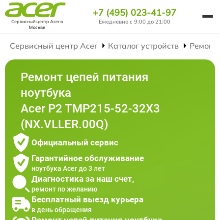
+7 (495) 023-41-97
Ежедневно с 9:00 до 21:00
Сервисный центр Acer
в
Москве
Сервисный центр Acer
Каталог устройств
Ремонт
Ремонт цепей питания
ноутбука
Acer P2 TMP215-52-32X3
(NX.VLLER.00Q)
Официальный сервис
Гарантийное обслуживание
ноутбука Acer до 3 лет
Диагностика за наш счет,
ремонт по желанию
Бесплатный выезд курьера
в день обращения
Ремонт цепей питания ноутбука