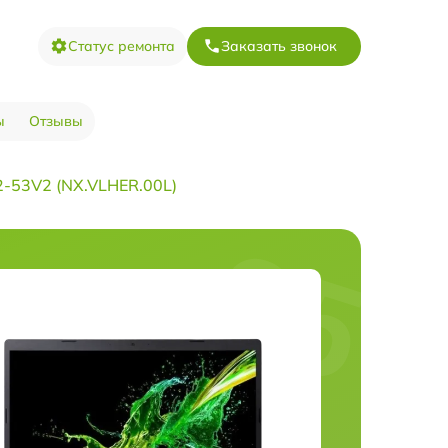
Статус ремонта
Заказать звонок
ы
Отзывы
-53V2 (NX.VLHER.00L)