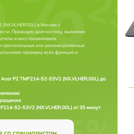
 (NX.VLHER.00L) в Москве с
сти. Проводим диагностику, выявляем
етали и восстанавливаем
ем оригинальные или рекомендованные
выполняем проверку всех функций и
 Acer P2 TMP214-52-53V2 (NX.VLHER.00L) до
 желанию
бращения
MP214-52-53V2 (NX.VLHER.00L) от 35 минут
я со специалистом