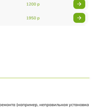
1200 р
1950 р
1095 р
950 р
1095 р
1645 р
1545 р
760 р
 ремонта (например, неправильная установка