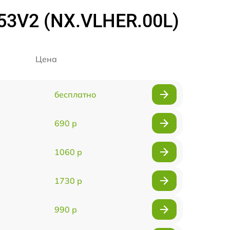
53V2 (NX.VLHER.00L)
Цена
бесплатно
690 р
1060 р
1730 р
990 р