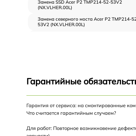
Замена SSD Acer P2 TMP214-52-53V2
(NX.VLHER.00L)
Замена северного моста Acer P2 TMP214-5
53V2 (NX.VLHER.00L)
Замена экрана Acer P2 TMP214-52-53V2
(NX.VLHER.00L)
Замена шлейфа матрицы Acer P2 TMP214-
52-53V2 (NX.VLHER.00L)
Замена термопасты Acer P2 TMP214-52-
53V2 (NX.VLHER.00L)
Гарантийные обязательст
Замена системы охлаждения Acer P2
TMP214-52-53V2 (NX.VLHER.00L)
Замена процессора Acer P2 TMP214-52-
Гарантия от сервиса: на смонтированные ко
53V2 (NX.VLHER.00L)
Что считается гарантийным случаем?
Замена оперативной памяти Acer P2
TMP214-52-53V2 (NX.VLHER.00L)
Для работ: Повторное возникновение дефект
запчасти).