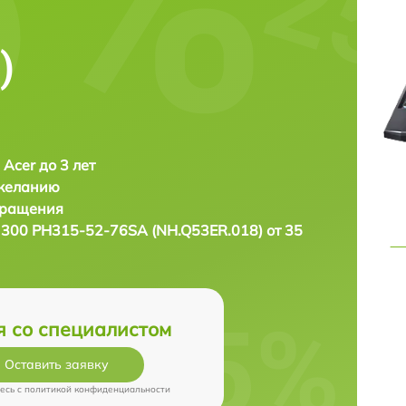
)
 Acer до 3 лет
 желанию
бращения
s 300 PH315-52-76SA (NH.Q53ER.018) от 35
я со специалистом
Оставить заявку
есь c
политикой конфиденциальности