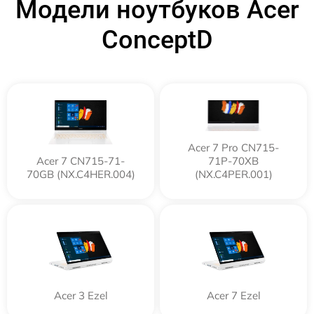
Модели ноутбуков Acer
ConceptD
Acer 7 Pro CN715-
Acer 7 CN715-71-
71P-70XB
70GB (NX.C4HER.004)
(NX.C4PER.001)
Acer 3 Ezel
Acer 7 Ezel