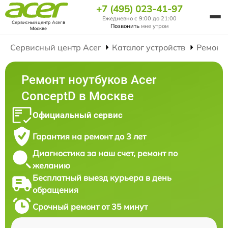
+7 (495) 023-41-97
Ежедневно с 9:00 до 21:00
Сервисный центр Acer
в
Позвонить
мне утром
Москве
Сервисный центр Acer
Каталог устройств
Ремонт
Ремонт ноутбуков Acer
ConceptD в Москве
Официальный сервис
Гарантия на ремонт до 3 лет
Диагностика за наш счет, ремонт по
желанию
Бесплатный выезд курьера в день
обращения
Срочный ремонт от 35 минут