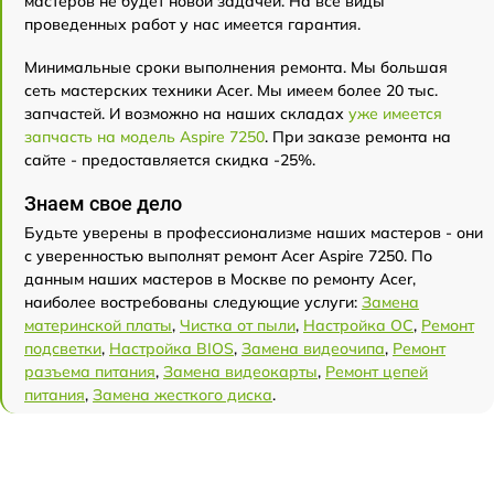
мастеров не будет новой задачей. На все виды
проведенных работ у нас имеется гарантия.
Минимальные сроки выполнения ремонта. Мы большая
сеть мастерских техники Acer. Мы имеем более 20 тыс.
запчастей. И возможно на наших складах
уже имеется
запчасть на модель Aspire 7250
. При заказе ремонта на
сайте - предоставляется скидка -25%.
Знаем свое дело
Будьте уверены в профессионализме наших мастеров - они
с уверенностью выполнят ремонт Acer Aspire 7250. По
данным наших мастеров в Москве по ремонту Acer,
наиболее востребованы следующие услуги:
Замена
материнской платы
,
Чистка от пыли
,
Настройка ОС
,
Ремонт
подсветки
,
Настройка BIOS
,
Замена видеочипа
,
Ремонт
разъема питания
,
Замена видеокарты
,
Ремонт цепей
питания
,
Замена жесткого диска
.