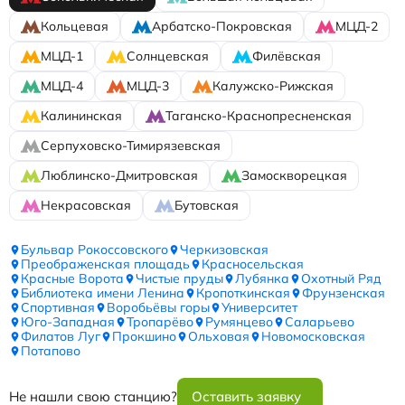
Кольцевая
Арбатско-Покровская
МЦД-2
МЦД-1
Солнцевская
Филёвская
МЦД-4
МЦД-3
Калужско-Рижская
Калининская
Таганско-Краснопресненская
Серпуховско-Тимирязевская
Люблинско-Дмитровская
Замоскворецкая
Некрасовская
Бутовская
Бульвар Рокоссовского
Черкизовская
Преображенская площадь
Красносельская
Красные Ворота
Чистые пруды
Лубянка
Охотный Ряд
Библиотека имени Ленина
Кропоткинская
Фрунзенская
Спортивная
Воробьёвы горы
Университет
Юго-Западная
Тропарёво
Румянцево
Саларьево
Филатов Луг
Прокшино
Ольховая
Новомосковская
Потапово
Не нашли свою станцию?
Оставить заявку