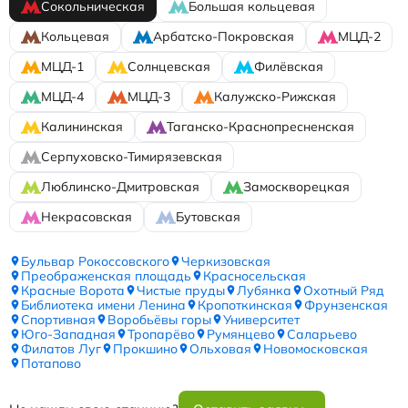
Сокольническая
Большая кольцевая
Кольцевая
Арбатско-Покровская
МЦД-2
МЦД-1
Солнцевская
Филёвская
МЦД-4
МЦД-3
Калужско-Рижская
Калининская
Таганско-Краснопресненская
Серпуховско-Тимирязевская
Люблинско-Дмитровская
Замоскворецкая
Некрасовская
Бутовская
Бульвар Рокоссовского
Черкизовская
Преображенская площадь
Красносельская
Красные Ворота
Чистые пруды
Лубянка
Охотный Ряд
Библиотека имени Ленина
Кропоткинская
Фрунзенская
Спортивная
Воробьёвы горы
Университет
Юго-Западная
Тропарёво
Румянцево
Саларьево
Филатов Луг
Прокшино
Ольховая
Новомосковская
Потапово