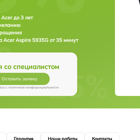
 Acer до 3 лет
 желанию
бращения
ка
Acer Aspire 5935G от 35 минут
я со специалистом
Оставить заявку
есь c
политикой конфиденциальности
Гарантия
Наши работы
Контакты