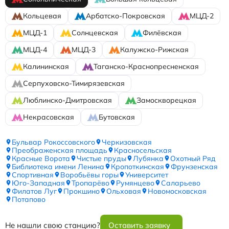
Кольцевая
Арбатско-Покровская
МЦД-2
МЦД-1
Солнцевская
Филёвская
МЦД-4
МЦД-3
Калужско-Рижская
Калининская
Таганско-Краснопресненская
Серпуховско-Тимирязевская
Люблинско-Дмитровская
Замоскворецкая
Некрасовская
Бутовская
Бульвар Рокоссовского
Черкизовская
Преображенская площадь
Красносельская
Красные Ворота
Чистые пруды
Лубянка
Охотный Ряд
Библиотека имени Ленина
Кропоткинская
Фрунзенская
Спортивная
Воробьёвы горы
Университет
Юго-Западная
Тропарёво
Румянцево
Саларьево
Филатов Луг
Прокшино
Ольховая
Новомосковская
Потапово
Не нашли свою станцию?
Оставить заявку