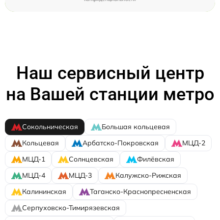
Наш сервисный центр
на Вашей станции метро
Сокольническая
Большая кольцевая
Кольцевая
Арбатско-Покровская
МЦД-2
МЦД-1
Солнцевская
Филёвская
МЦД-4
МЦД-3
Калужско-Рижская
Калининская
Таганско-Краснопресненская
Серпуховско-Тимирязевская