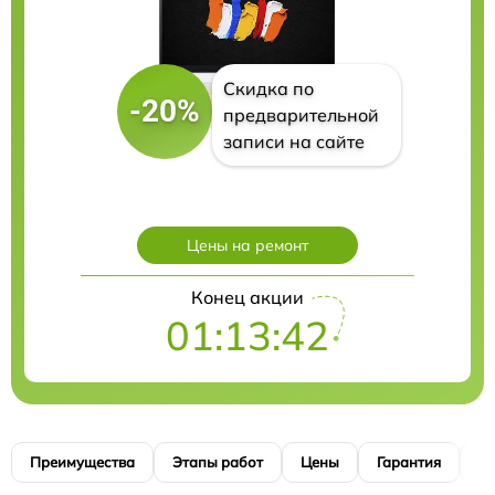
Скидка по
-20%
предварительной
записи на сайте
Цены на ремонт
Конец акции
01:13:40
Преимущества
Этапы работ
Цены
Гарантия
М