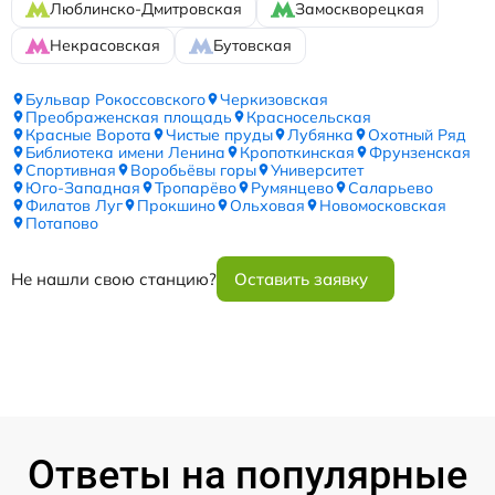
Люблинско-Дмитровская
Замоскворецкая
Некрасовская
Бутовская
Бульвар Рокоссовского
Черкизовская
Преображенская площадь
Красносельская
Красные Ворота
Чистые пруды
Лубянка
Охотный Ряд
Библиотека имени Ленина
Кропоткинская
Фрунзенская
Спортивная
Воробьёвы горы
Университет
Юго-Западная
Тропарёво
Румянцево
Саларьево
Филатов Луг
Прокшино
Ольховая
Новомосковская
Потапово
Не нашли свою станцию?
Оставить заявку
Ответы на популярные