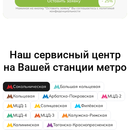
Оставить заявку
Нажимая на кнопку "Оставить заявку" Вы соглашаетесь c
политикой
конфиденциальности
Наш сервисный центр
на Вашей станции метро
Сокольническая
Большая кольцевая
Кольцевая
Арбатско-Покровская
МЦД-2
МЦД-1
Солнцевская
Филёвская
МЦД-4
МЦД-3
Калужско-Рижская
Калининская
Таганско-Краснопресненская