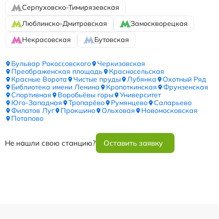
Серпуховско-Тимирязевская
Люблинско-Дмитровская
Замоскворецкая
Некрасовская
Бутовская
Бульвар Рокоссовского
Черкизовская
Преображенская площадь
Красносельская
Красные Ворота
Чистые пруды
Лубянка
Охотный Ряд
Библиотека имени Ленина
Кропоткинская
Фрунзенская
Спортивная
Воробьёвы горы
Университет
Юго-Западная
Тропарёво
Румянцево
Саларьево
Филатов Луг
Прокшино
Ольховая
Новомосковская
Потапово
Не нашли свою станцию?
Оставить заявку