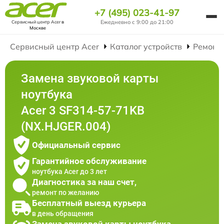
+7 (495) 023-41-97
Ежедневно с 9:00 до 21:00
Сервисный центр Acer
в
Москве
Сервисный центр Acer
Каталог устройств
Ремонт
Замена звуковой карты
ноутбука
Acer 3 SF314-57-71KB
(NX.HJGER.004)
Официальный сервис
Гарантийное обслуживание
ноутбука Acer до 3 лет
Диагностика за наш счет,
ремонт по желанию
Бесплатный выезд курьера
в день обращения
Замена звуковой карты ноутбука