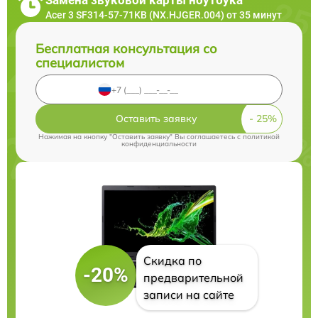
Acer 3 SF314-57-71KB (NX.HJGER.004) от 35 минут
Бесплатная консультация со
специалистом
Оставить заявку
Нажимая на кнопку "Оставить заявку" Вы соглашаетесь c
политикой
конфиденциальности
Скидка по
-20%
предварительной
записи на сайте