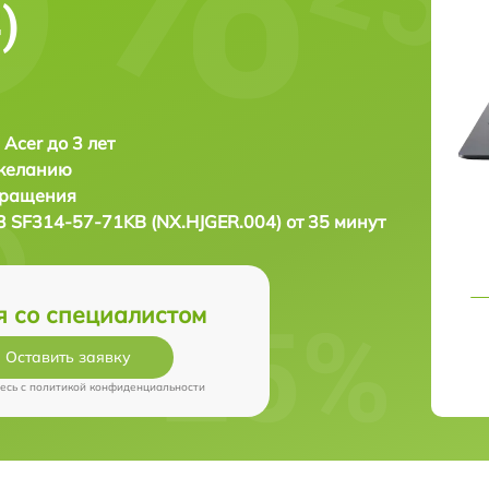
)
 Acer до 3 лет
 желанию
бращения
3 SF314-57-71KB (NX.HJGER.004) от 35 минут
я со специалистом
Оставить заявку
есь c
политикой конфиденциальности