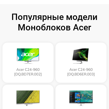
Популярные модели
Моноблоков Acer
Acer C24-960
Acer C24-960
[DQ.BD7ER.002]
[DQ.BD6ER.003]