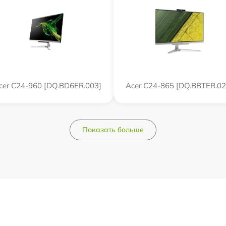
cer C24-960 [DQ.BD6ER.003]
Acer C24-865 [DQ.BBTER.02
Показать больше