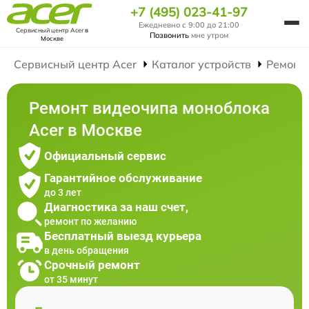
+7 (495) 023-41-97
Ежедневно с 9:00 до 21:00
Сервисный центр Acer
в
Позвонить
мне утром
Москве
Сервисный центр Acer
Каталог устройств
Ремонт
Ремонт видеочипа моноблока
Acer в Москве
Официальный сервис
Гарантийное обслуживание
до 3 лет
Диагностика за наш счет,
ремонт по желанию
Бесплатный выезд курьера
в день обращения
Срочный ремонт
от 35 минут