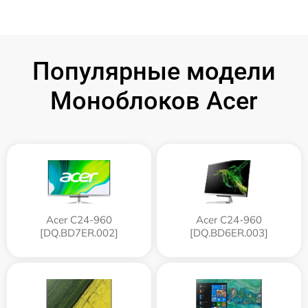
Популярные модели
Моноблоков Acer
Acer C24-960
Acer C24-960
[DQ.BD7ER.002]
[DQ.BD6ER.003]