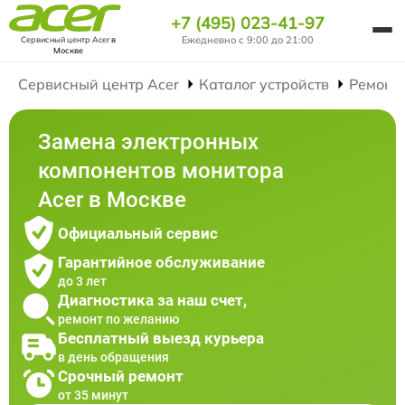
+7 (495) 023-41-97
Ежедневно с 9:00 до 21:00
Сервисный центр Acer
в
Москве
Сервисный центр Acer
Каталог устройств
Ремонт
Замена электронных
компонентов монитора
Acer в Москве
Официальный сервис
Гарантийное обслуживание
до 3 лет
Диагностика за наш счет,
ремонт по желанию
Бесплатный выезд курьера
в день обращения
Срочный ремонт
от 35 минут