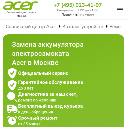
+7 (495) 023-41-97
Ежедневно с 9:00 до 21:00
Сервисный центр Acer
в
Позвонить
мне утром
Москве
Сервисный центр Acer
Каталог устройств
Ремонт
Замена аккумулятора
электросамоката
Acer в Москве
Официальный сервис
Гарантийное обслуживание
до 3 лет
Диагностика за наш счет,
ремонт по желанию
Бесплатный выезд курьера
в день обращения
Срочный ремонт
от 35 минут