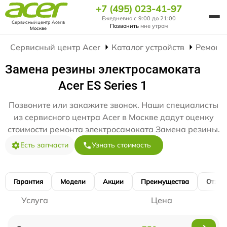
+7 (495) 023-41-97
Ежедневно с 9:00 до 21:00
Сервисный центр Acer
в
Позвонить
мне утром
Москве
Сервисный центр Acer
Каталог устройств
Ремонт
Замена резины электросамоката
Acer ES Series 1
Позвоните или закажите звонок. Наши специалисты
из сервисного центра Acer в Москве дадут оценку
стоимости ремонта электросамоката Замена резины.
Есть запчасти
Узнать стоимость
Гарантия
Модели
Акции
Преимущества
Отзы
Услуга
Цена