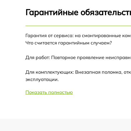
Замена аккумулятора
Гарантийные обязательст
Замена корпуса
Ремонт платы управления
Гарантия от сервиса: на смонтированные ко
(восстановление)
Что считается гарантийным случаем?
Гидроизоляция
Для работ: Повторное проявление неисправн
Для комплектующих: Внезапная поломка, отк
Замена подсветки
эксплуатации.
Восстановление после попадания влаги
Показать полностью
Замена элемента освещения