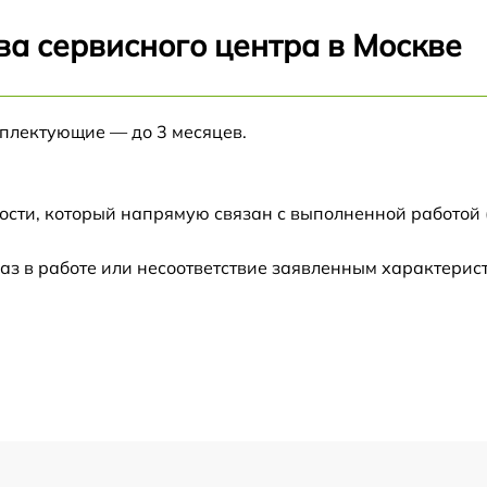
от 60 мин
ва сервисного центра в Москве
от 60 мин
мплектующие — до 3 месяцев.
от 60 мин
от 60 мин
ости, который напрямую связан с выполненной работой 
аз в работе или несоответствие заявленным характери
от 60 мин
от 60 мин
от 60 мин