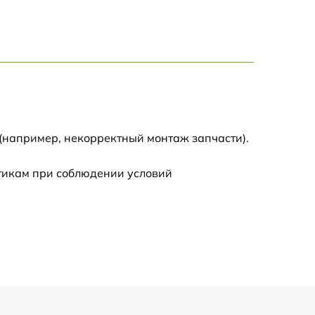
500 р
900 р
2500 р
1100 р
(например, некорректный монтаж запчасти).
стикам при соблюдении условий
400 р
1700 р
400 р